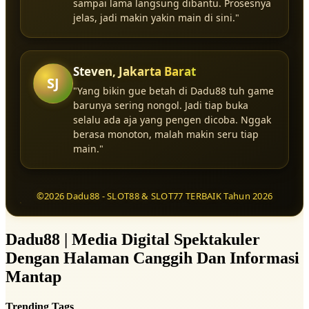
sampai lama langsung dibantu. Prosesnya
jelas, jadi makin yakin main di sini."
Steven, Jakarta Barat
SJ
"Yang bikin gue betah di Dadu88 tuh game
barunya sering nongol. Jadi tiap buka
selalu ada aja yang pengen dicoba. Nggak
berasa monoton, malah makin seru tiap
main."
©2026 Dadu88 - SLOT88 & SLOT77 TERBAIK Tahun 2026
Dadu88 | Media Digital Spektakuler
Dengan Halaman Canggih Dan Informasi
Mantap
Trending Tags