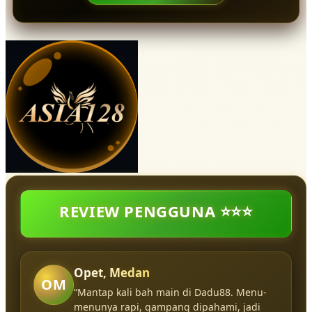
REVIEW PENGGUNA ⭐⭐⭐
Opet, Medan
OM
“Mantap kali bah main di Dadu88. Menu-
menunya rapi, gampang dipahami, jadi