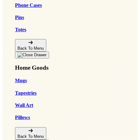
Phone Cases
Pins
Totes
Back To Menu
Home Goods
Mugs
Tapestries
Wall Art
Pillows
Back To Menu