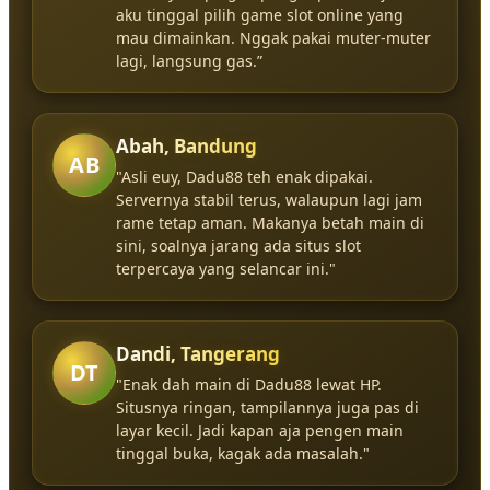
aku tinggal pilih game slot online yang
mau dimainkan. Nggak pakai muter-muter
lagi, langsung gas.”
Abah, Bandung
AB
"Asli euy, Dadu88 teh enak dipakai.
Servernya stabil terus, walaupun lagi jam
rame tetap aman. Makanya betah main di
sini, soalnya jarang ada situs slot
terpercaya yang selancar ini."
Dandi, Tangerang
DT
"Enak dah main di Dadu88 lewat HP.
Situsnya ringan, tampilannya juga pas di
layar kecil. Jadi kapan aja pengen main
tinggal buka, kagak ada masalah."