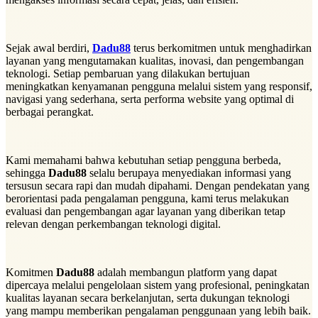
Sejak awal berdiri,
Dadu88
terus berkomitmen untuk menghadirkan
layanan yang mengutamakan kualitas, inovasi, dan pengembangan
teknologi. Setiap pembaruan yang dilakukan bertujuan
meningkatkan kenyamanan pengguna melalui sistem yang responsif,
navigasi yang sederhana, serta performa website yang optimal di
berbagai perangkat.
Kami memahami bahwa kebutuhan setiap pengguna berbeda,
sehingga
Dadu88
selalu berupaya menyediakan informasi yang
tersusun secara rapi dan mudah dipahami. Dengan pendekatan yang
berorientasi pada pengalaman pengguna, kami terus melakukan
evaluasi dan pengembangan agar layanan yang diberikan tetap
relevan dengan perkembangan teknologi digital.
Komitmen
Dadu88
adalah membangun platform yang dapat
dipercaya melalui pengelolaan sistem yang profesional, peningkatan
kualitas layanan secara berkelanjutan, serta dukungan teknologi
yang mampu memberikan pengalaman penggunaan yang lebih baik.