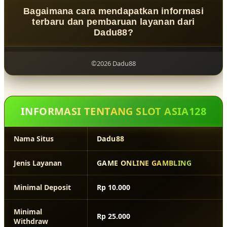
pengguna.
Tentu. Seluruh halaman Dadu88 telah dioptimalkan agar
Bagaimana cara mendapatkan informasi
tampil nyaman di berbagai ukuran layar sehingga tetap
terbaru dan pembaruan layanan dari
mudah digunakan melalui perangkat mobile.
Dadu88?
Informasi terbaru dapat ditemukan melalui halaman
resmi Dadu88 yang diperbarui secara berkala agar
©2026 Dadu88
pengguna selalu memperoleh informasi yang akurat dan
terbaru.
INFORMASI TENTANG SLOT ASIA128
Nama Situs
Dadu88
Jenis Layanan
GAME ONLINE GAMBLING
Minimal Deposit
Rp 10.000
Minimal
Rp 25.000
Withdraw