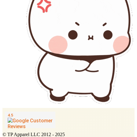
© TP Apparel LLC 2012 - 2025