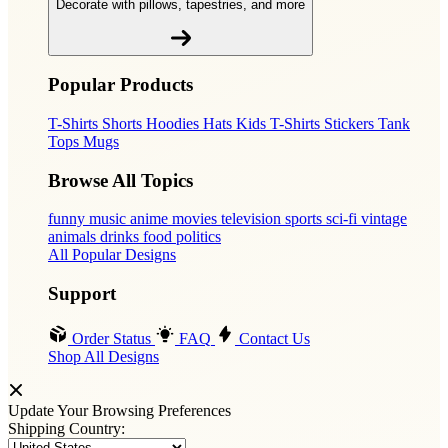
Decorate with pillows, tapestries, and more
Popular Products
T-Shirts
Shorts
Hoodies
Hats
Kids T-Shirts
Stickers
Tank
Tops
Mugs
Browse All Topics
funny
music
anime
movies
television
sports
sci-fi
vintage
animals
drinks
food
politics
All Popular Designs
Support
Order Status
FAQ
Contact Us
Shop All Designs
Update Your Browsing Preferences
Shipping Country: