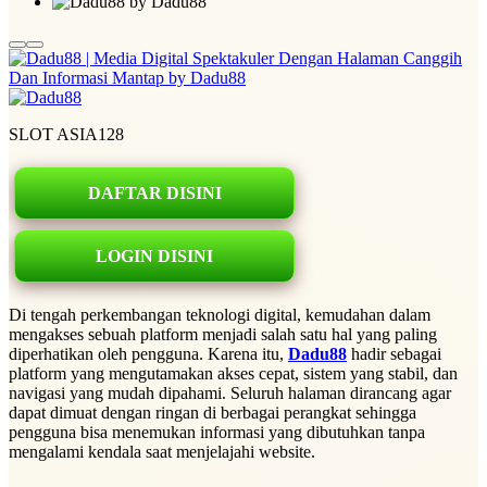
SLOT ASIA128
DAFTAR DISINI
LOGIN DISINI
Di tengah perkembangan teknologi digital, kemudahan dalam
mengakses sebuah platform menjadi salah satu hal yang paling
diperhatikan oleh pengguna. Karena itu,
Dadu88
hadir sebagai
platform yang mengutamakan akses cepat, sistem yang stabil, dan
navigasi yang mudah dipahami. Seluruh halaman dirancang agar
dapat dimuat dengan ringan di berbagai perangkat sehingga
pengguna bisa menemukan informasi yang dibutuhkan tanpa
mengalami kendala saat menjelajahi website.