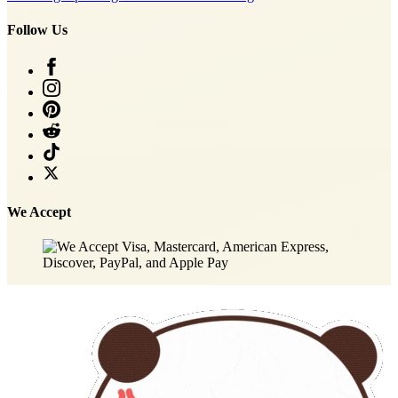
Follow Us
We Accept